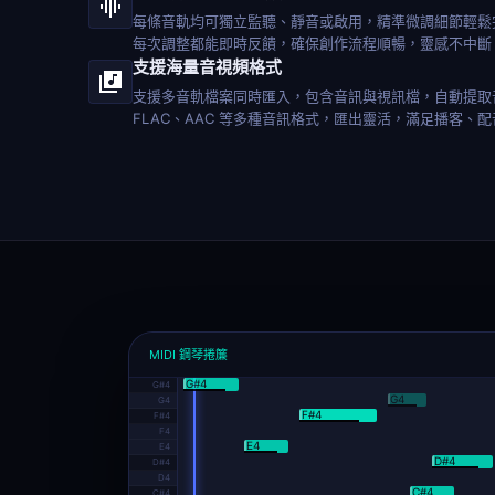
每條音軌均可獨立監聽、靜音或啟用，精準微調細節輕鬆
每次調整都能即時反饋，確保創作流程順暢，靈感不中斷
支援海量音視頻格式
支援多音軌檔案同時匯入，包含音訊與視訊檔，自動提取音
FLAC、AAC 等多種音訊格式，匯出靈活，滿足播客、
MIDI
鋼琴捲簾
G#4
G#4
G4
G4
F#4
F#4
F4
E4
E4
D#4
D#4
D4
C#4
C#4