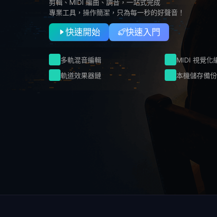
剪輯、MIDI 編曲、調音，一站式完成
專業工具，操作簡潔，只為每一秒的好聲音！
快速開始
快速入門
多軌混音編輯
MIDI 視覺化
軌道效果器鏈
本機儲存備份