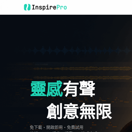
Inspire
Pro
靈感
有聲
創意無限
免下載・開啟即用・免費試用