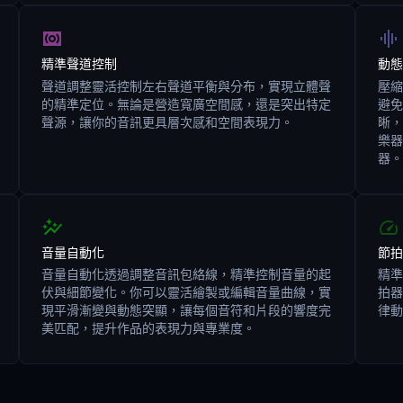
精準聲道控制
動態
聲道調整靈活控制左右聲道平衡與分布，實現立體聲
壓縮
的精準定位。無論是營造寬廣空間感，還是突出特定
避免
聲源，讓你的音訊更具層次感和空間表現力。
晰，
樂器
器。
音量自動化
節拍
音量自動化透過調整音訊包絡線，精準控制音量的起
精準
伏與細節變化。你可以靈活繪製或編輯音量曲線，實
拍器
現平滑漸變與動態突顯，讓每個音符和片段的響度完
律動
美匹配，提升作品的表現力與專業度。