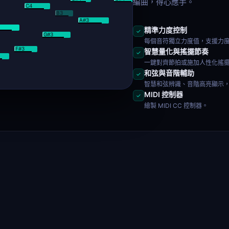
編曲，得心應手。
C4
B3
B3
A#3
精準力度控制
✓
G#3
G#3
每個音符獨立力度值，支援力
F#3
智慧量化與搖擺節奏
✓
一鍵對齊節拍或施加人性化搖
和弦與音階輔助
✓
智慧和弦辨識、音階高亮顯示
MIDI 控制器
✓
繪製 MIDI CC 控制器。