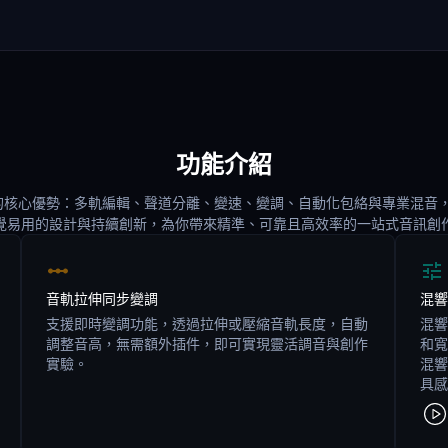
功能介紹
e Pro 的核心優勢：多軌編輯、聲道分離、變速、變調、自動化包絡與專業混
覺易用的設計與持續創新，為你帶來精準、可靠且高效率的一站式音訊創
音軌拉伸同步變調
混響
支援即時變調功能，透過拉伸或壓縮音軌長度，自動
混響
調整音高，無需額外插件，即可實現靈活調音與創作
和寬
實驗。
混響
具感