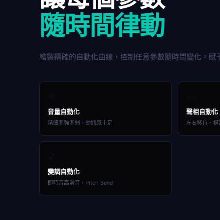
隨時間律動
繪製精確的自動化曲線，控制任意參數隨時間變化。賦
🔊
↔️
音量自動化
聲相自動化
精細漸強漸弱，動態感十足
左右移位，構
🎵
變調自動化
即時音高滑音，Pitch Bend