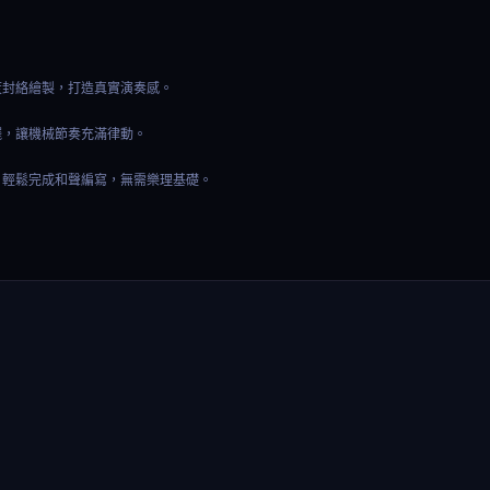
度封絡繪製，打造真實演奏感。
擺，讓機械節奏充滿律動。
，輕鬆完成和聲編寫，無需樂理基礎。