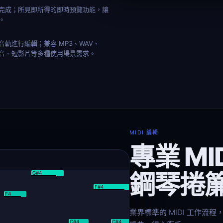
完成；所見即所得的即時預覽功能，讓
。
軌進行編輯；兼容 MP3、WAV、
配音、短影片等多種使用場景需求。
MIDI 編輯
專業 MI
鋼琴捲
G#4
G4
F#4
F4
E4
業界標準的 MIDI 工作
D4
C#4
C#4