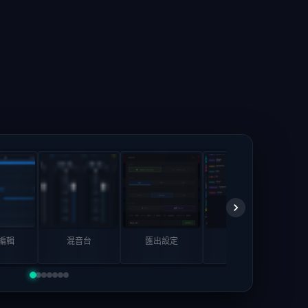
 編輯
混音台
匯出設定
效果器