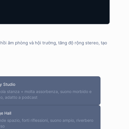
hồi âm phòng và hội trường, tăng độ rộng stereo, tạo
y Studio
cola stanza + molta assorbenza, suono morbido e
do, adatto a podcast
e Hall
de spazio, forti riflessioni, suono ampio, riverbero
eso