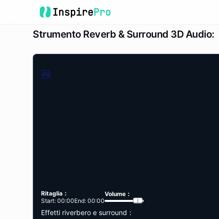
Inspire
Pro
Strumento Reverb & Surround 3D Audio
:
Ritaglia
：
Volume
：
Start:
00:00
End:
00:00
Effetti riverbero e surround
：