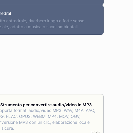
hedral
tto cattedrale, riverbero lungo e forte senso
iale, adatto a musica o suoni ambientali
Strumento per convertire audio/video in MP3
pporta formati audio/video MP3, WAV, M4A, AAC,
G, FLAC, OPUS, WEBM, MP4, MOV, OGV,
nversione MP3 con un clic, elaborazione locale
 sicura.
Inizia