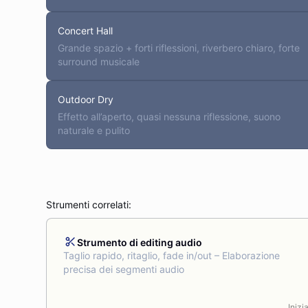
Concert Hall
Grande spazio + forti riflessioni, riverbero chiaro, forte
surround musicale
Outdoor Dry
Effetto all’aperto, quasi nessuna riflessione, suono
naturale e pulito
Strumenti correlati
:
Strumento di editing audio
Taglio rapido, ritaglio, fade in/out – Elaborazione
precisa dei segmenti audio
Inizi