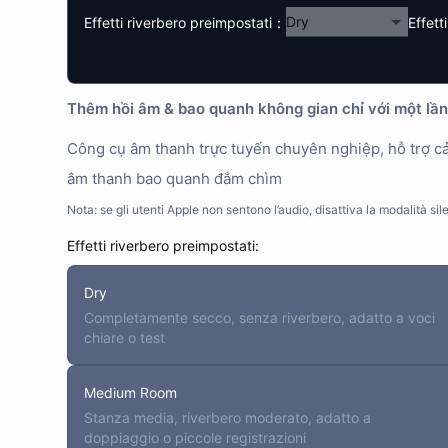
Effetti riverbero preimpostati
：
Effett
Thêm hồi âm & bao quanh không gian chỉ với một lầ
Công cụ âm thanh trực tuyến chuyên nghiệp, hỗ trợ cả
âm thanh bao quanh đắm chìm
Nota: se gli utenti Apple non sentono l’audio, disattiva la modalità sil
Effetti riverbero preimpostati
:
Dry
Completamente secco, senza riverbero, adatto a voci
chiare o test
Medium Room
Stanza media, riverbero moderato, adatto a
doppiaggio o piccole registrazioni