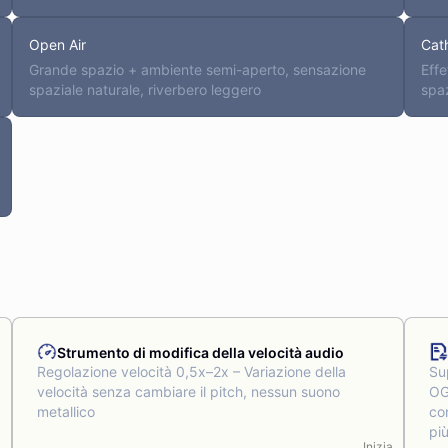
Open Air
Cat
Grande spazio + ambiente semi-aperto, sensazione
Effe
spaziale naturale, riverbero leggero
spaz
Strumento di modifica della velocità audio
Regolazione velocità 0,5x–2x – Variazione della
Su
velocità senza cambiare il pitch, nessun suono
OG
metallico
co
più
a
Inizia