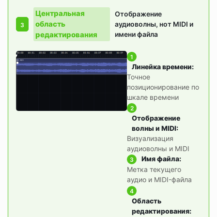
Центральная
Отображение
область
аудиоволны, нот MIDI и
3
редактирования
имени файла
1
Линейка времени
:
Точное
позиционирование по
шкале времени
2
Отображение
волны и MIDI
:
Визуализация
аудиоволны и MIDI
Имя файла
:
3
Метка текущего
аудио и MIDI-файла
4
Область
редактирования
: