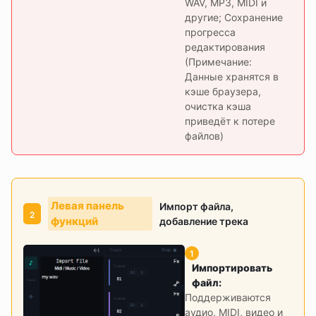
WAV, MP3, MIDI и
другие; Сохранение
прогресса
редактирования
(Примечание:
Данные хранятся в
кэше браузера,
очистка кэша
приведёт к потере
файлов)
Левая панель
Импорт файла,
2
функций
добавление трека
1
Импортировать
файл
:
Поддерживаются
аудио, MIDI, видео и