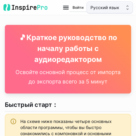
Inspire
Pro
Русский язык
Войти
🎵
Краткое руководство по
началу работы с
аудиоредактором
Освойте основной процесс от импорта
до экспорта всего за 5 минут
Быстрый старт
：
На схеме ниже показаны четыре основных
области программы, чтобы вы быстро
ознакомились с компоновкой и основными