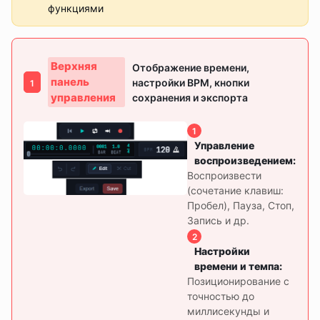
функциями
Верхняя
Отображение времени,
панель
настройки BPM, кнопки
1
управления
сохранения и экспорта
1
Управление
воспроизведением
:
Воспроизвести
(сочетание клавиш:
Пробел), Пауза, Стоп,
Запись и др.
2
Настройки
времени и темпа
:
Позиционирование с
точностью до
миллисекунды и