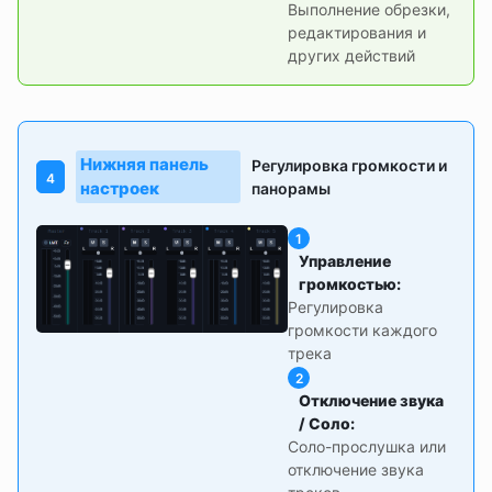
Выполнение обрезки,
редактирования и
других действий
Нижняя панель
Регулировка громкости и
4
настроек
панорамы
1
Управление
громкостью
:
Регулировка
громкости каждого
трека
2
Отключение звука
/ Соло
:
Соло-прослушка или
отключение звука