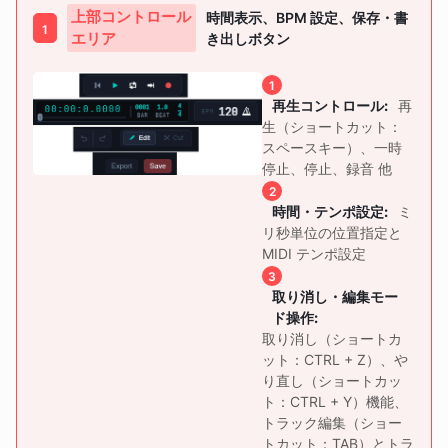
上部コントロール
時間表示、BPM 設定、保存・書
1
エリア
き出しボタン
1
再生コントロール
:
再
生（ショートカット：
スペースキー）、一時
停止、停止、録音 他
2
時間・テンポ設定
:
ミ
リ秒単位の位置指定と
MIDI テンポ設定
3
取り消し・編集モー
ド操作
:
取り消し（ショートカ
ット：CTRL + Z）、や
り直し（ショートカッ
ト：CTRL + Y）機能、
トラック編集（ショー
トカット：TAB）とトラ