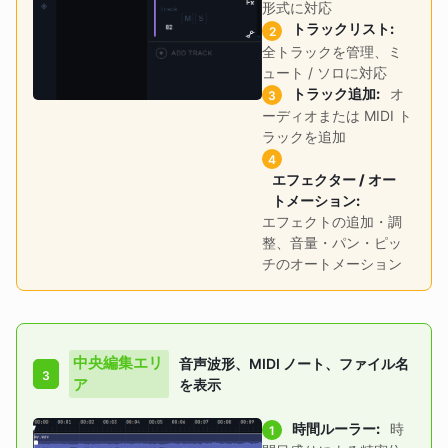
形式に対応
トラックリスト
:
2
全トラックを管理、ミ
ュート / ソロに対応
トラック追加
:
オ
3
ーディオまたは MIDI ト
ラックを追加
4
エフェクター / オー
トメーション
:
エフェクトの追加・調
整、音量・パン・ピッ
チのオートメーション
中央編集エリ
音声波形、MIDI ノート、ファイル名
3
ア
を表示
時間ルーラー
:
時
1