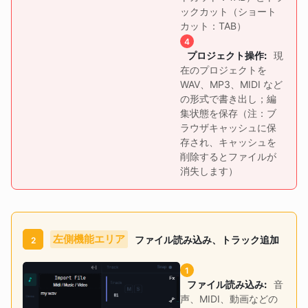
ックカット（ショート
カット：TAB）
4
プロジェクト操作
:
現
在のプロジェクトを
WAV、MP3、MIDI など
の形式で書き出し；編
集状態を保存（注：ブ
ラウザキャッシュに保
存され、キャッシュを
削除するとファイルが
消失します）
左側機能エリア
ファイル読み込み、トラック追加
2
1
ファイル読み込み
:
音
声、MIDI、動画などの