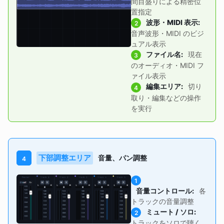
間目盛りによる精密位
置指定
波形・MIDI 表示
:
2
音声波形・MIDI のビジ
ュアル表示
ファイル名
:
現在
3
のオーディオ・MIDI フ
ァイル表示
編集エリア
:
切り
4
取り・編集などの操作
を実行
下部調整エリア
音量、パン調整
4
1
音量コントロール
:
各
トラックの音量調整
ミュート / ソロ
:
2
トラックをソロで聴く