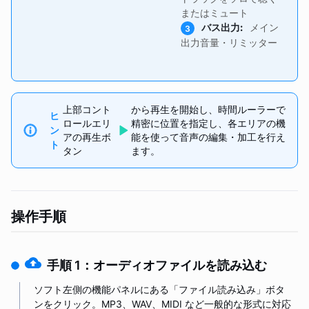
またはミュート
バス出力
:
メイン
3
出力音量・リミッター
上部コント
から再生を開始し、時間ルーラーで
ヒ
ロールエリ
精密に位置を指定し、各エリアの機
ン
アの再生ボ
能を使って音声の編集・加工を行え
ト
タン
ます。
操作手順
手順 1：オーディオファイルを読み込む
ソフト左側の機能パネルにある「ファイル読み込み」ボタ
ンをクリック。MP3、WAV、MIDI など一般的な形式に対応